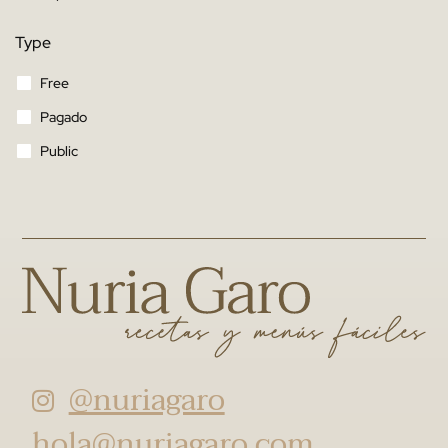
Type
Free
Pagado
Public
@nuriagaro
hola@nuriagaro.com