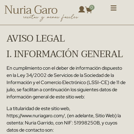
0
AVISO LEGAL
I
.
INFORMACIÓN GENERAL
En cumplimiento con el deber de información dispuesto
en la Ley
34/2002
de Servicios de la Sociedad de la
Información y el Comercio Electrónico
(
LSSI-CE
)
de
11
de
julio
,
se facilitan a continuación los siguientes datos de
información general de este sitio web
:
La titularidad de este sitio web
,
https
://
www.nuriagaro.com/
, (
en adelante
,
Sitio Web
)
la
ostenta
:
Nuria Garrido
,
con NIF
:
51998250
B
,
y cuyos
datos de contacto son
: