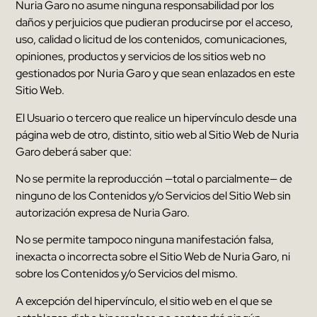
Nuria Garo
no asume ninguna responsabilidad por los
daños y perjuicios que pudieran producirse por el acceso
,
uso
,
calidad o licitud de los contenidos
,
comunicaciones
,
opiniones
,
productos y servicios de los sitios web no
gestionados por
Nuria Garo
y que sean enlazados en este
Sitio Web
.
El Usuario o tercero que realice un hipervínculo desde una
página web de otro
,
distinto
,
sitio web al Sitio Web de
Nuria
Garo
deberá saber que
:
No se permite la reproducción —total o parcialmente— de
ninguno de los Contenidos y/o Servicios del Sitio Web sin
autorización expresa de
Nuria Garo
.
No se permite tampoco ninguna manifestación falsa
,
inexacta o incorrecta sobre el Sitio Web de
Nuria Garo
,
ni
sobre los Contenidos y/o Servicios del mismo
.
A excepción del hipervínculo
,
el sitio web en el que se