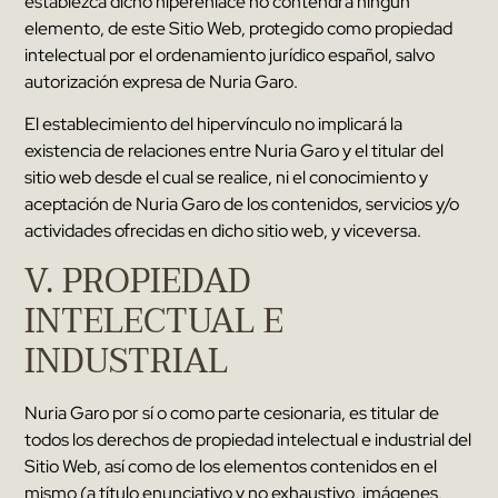
establezca dicho hiperenlace no contendrá ningún
elemento
,
de este Sitio Web
,
protegido como propiedad
intelectual por el ordenamiento jurídico español
,
salvo
autorización expresa de
Nuria Garo
.
El establecimiento del hipervínculo no implicará la
existencia de relaciones entre
Nuria Garo
y el titular del
sitio web desde el cual se realice
,
ni el conocimiento y
aceptación de
Nuria Garo
de los contenidos
,
servicios y/o
actividades ofrecidas en dicho sitio web
,
y viceversa
.
V
.
PROPIEDAD
INTELECTUAL E
INDUSTRIAL
Nuria Garo
por sí o como parte cesionaria
,
es titular de
todos los derechos de propiedad intelectual e industrial del
Sitio Web
,
así como de los elementos contenidos en el
mismo
(
a título enunciativo y no exhaustivo
,
imágenes
,