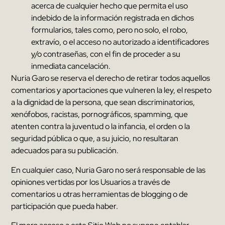
acerca de cualquier hecho que permita el uso
indebido de la información registrada en dichos
formularios
,
tales como
,
pero no solo
,
el robo
,
extravío
,
o el acceso no autorizado a identificadores
y/o contraseñas
,
con el fin de proceder a su
inmediata cancelación
.
Nuria Garo
se reserva el derecho de retirar todos aquellos
comentarios y aportaciones que vulneren la ley
,
el respeto
a la dignidad de la persona
,
que sean discriminatorios
,
xenófobos
,
racistas
,
pornográficos
,
spamming
,
que
atenten contra la juventud o la infancia
,
el orden o la
seguridad pública o que
,
a su juicio
,
no resultaran
adecuados para su publicación
.
En cualquier caso
,
Nuria Garo
no será responsable de las
opiniones vertidas por los Usuarios a través de
comentarios u otras herramientas de blogging o de
participación que pueda haber
.