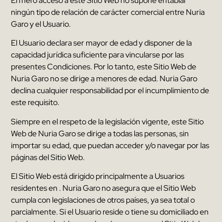
El mero acceso a este Sitio Web no supone entablar
ningún tipo de relación de carácter comercial entre
Nuria
Garo
y el Usuario
.
El Usuario declara ser mayor de edad y disponer de la
capacidad jurídica suficiente para vincularse por las
presentes Condiciones
.
Por lo tanto
,
este Sitio Web de
Nuria Garo
no se dirige a menores de edad
.
Nuria Garo
declina cualquier responsabilidad por el incumplimiento de
este requisito
.
Siempre en el respeto de la legislación vigente
,
este Sitio
Web de
Nuria Garo
se dirige a todas las personas
,
sin
importar su edad
,
que puedan acceder y/o navegar por las
páginas del Sitio Web
.
El Sitio Web está dirigido principalmente a Usuarios
residentes en
.
Nuria Garo
no asegura que el Sitio Web
cumpla con legislaciones de otros países
,
ya sea total o
parcialmente
.
Si el Usuario reside o tiene su domiciliado en