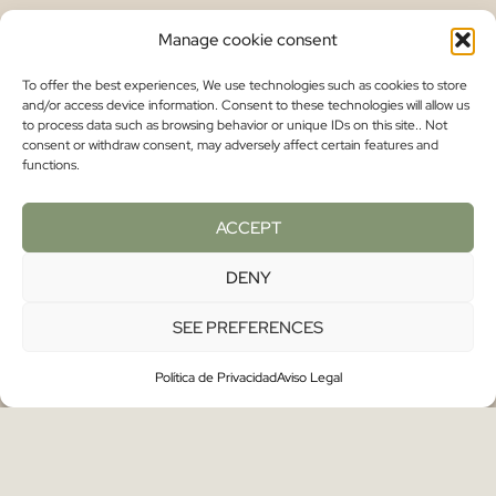
Store
Manage cookie consent
about me
To offer the best experiences, We use technologies such as cookies to store
Contact
and/or access device information. Consent to these technologies will allow us
to process data such as browsing behavior or unique IDs on this site.. Not
Legal
consent or withdraw consent, may adversely affect certain features and
functions.
Legal warning
ACCEPT
Privacy
Cookies
DENY
Conditions of sale
SEE PREFERENCES
NURIA GARO
© 2025 | WEB DESIGN AND
Política de Privacidad
Aviso Legal
DEVELOPMENT
BGIMENO STUDIO