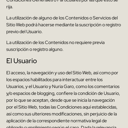
rija
.
La utilización de alguno de los Contenidos o Servicios del
Sitio Web podrá hacerse mediante la suscripción o registro
previo del Usuario
.
La utilización de los Contenidos no requiere previa
suscripción o registro alguno
.
El Usuario
El acceso
,
la navegación y uso del Sitio Web
,
así como por
los espacios habilitados para interactuar entre los
Usuarios
,
y el Usuario y
Nuria Garo
,
como los comentarios
y/o espacios de blogging
,
confiere la condición de Usuario
,
por lo que se aceptan
,
desde que se inicia la navegación
por el Sitio Web
,
todas las Condiciones aquí establecidas
,
así como sus ulteriores modificaciones
,
sin perjuicio de la
aplicación de la correspondiente normativa legal de
obligado cumplimiento según el caso
.
Dada la relevancia