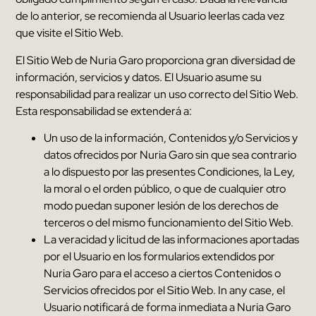
de lo anterior
,
se recomienda al Usuario leerlas cada vez
que visite el Sitio Web
.
El Sitio Web de
Nuria Garo
proporciona gran diversidad de
información
,
servicios y datos
.
El Usuario asume su
responsabilidad para realizar un uso correcto del Sitio Web
.
Esta responsabilidad se extenderá a
:
Un uso de la información
,
Contenidos y/o Servicios y
datos ofrecidos por
Nuria Garo
sin que sea contrario
a lo dispuesto por las presentes Condiciones
,
la Ley
,
la moral o el orden público
,
o que de cualquier otro
modo puedan suponer lesión de los derechos de
terceros o del mismo funcionamiento del Sitio Web
.
La veracidad y licitud de las informaciones aportadas
por el Usuario en los formularios extendidos por
Nuria Garo
para el acceso a ciertos Contenidos o
Servicios ofrecidos por el Sitio Web
. In any case,
el
Usuario notificará de forma inmediata a
Nuria Garo