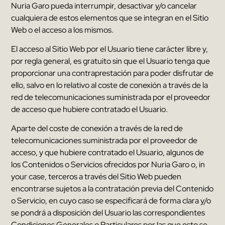
Nuria Garo
pueda interrumpir
,
desactivar y/o cancelar
cualquiera de estos elementos que se integran en el Sitio
Web o el acceso a los mismos
.
El acceso al Sitio Web por el Usuario tiene carácter libre y
,
por regla general
,
es gratuito sin que el Usuario tenga que
proporcionar una contraprestación para poder disfrutar de
ello
,
salvo en lo relativo al coste de conexión a través de la
red de telecomunicaciones suministrada por el proveedor
de acceso que hubiere contratado el Usuario
.
Aparte del coste de conexión a través de la red de
telecomunicaciones suministrada por el proveedor de
acceso
,
y que hubiere contratado el Usuario
,
algunos de
los Contenidos o Servicios ofrecidos por
Nuria Garo
o, in
your case,
terceros a través del Sitio Web pueden
encontrarse sujetos a la contratación previa del Contenido
o Servicio
,
en cuyo caso se especificará de forma clara y/o
se pondrá a disposición del Usuario las correspondientes
Condiciones Generales o Particulares por las que esto se